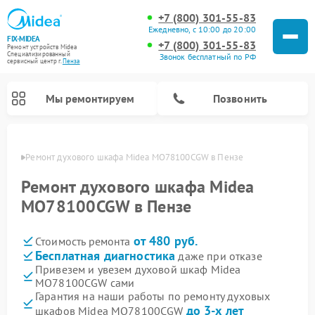
+7 (800) 301-55-83
Ежедневно, с 10:00 до 20:00
FIX-MIDEA
+7 (800) 301-55-83
Ремонт устройств Midea
Специализированный
Звонок бесплатный по РФ
cервисный центр г.
Пенза
Мы ремонтируем
Позвонить
Пензе
Ремонт духового шкафа Midea MO78100CGW в Пензе
Ремонт духового шкафа Midea
MO78100CGW в Пензе
от 480 руб.
Стоимость ремонта
Бесплатная диагностика
даже при отказе
Привезем и увезем духовой шкаф Midea
MO78100CGW сами
Ремонт вертикальных пылесосов Midea
Ремонт варочных панелей Midea
Ремонт увлажнителей воздуха Midea
Ремонт морозильных камер Midea
Ремонт посудомоечных машин Midea
Ремонт очистителей воздуха Midea
Ремонт водонагревателей Midea
Ремонт роботов-пылесосов Midea
Ремонт стиральных машин Midea
Ремонт микроволновых печей Midea
Ремонт сушильных машин Midea
Гарантия на наши работы по ремонту духовых
до 3-х лет
шкафов Midea MO78100CGW