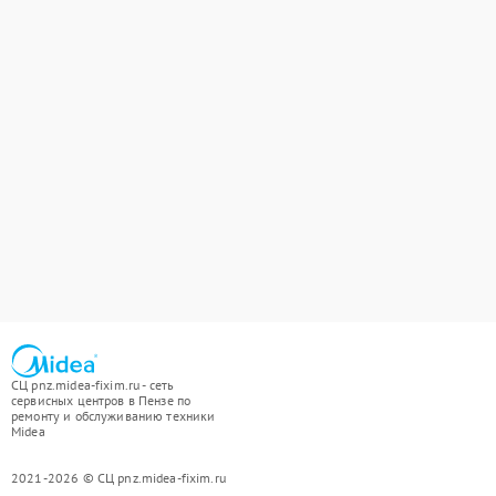
СЦ pnz.midea-fixim.ru - сеть
сервисных центров в Пензе по
ремонту и обслуживанию техники
Midea
2021-2026 © СЦ pnz.midea-fixim.ru