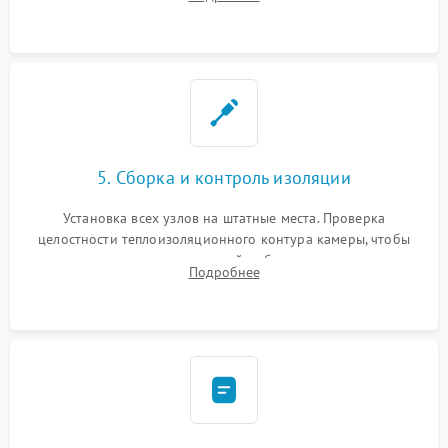
выгоревших реле, восстановление контактов и замена
уплотнителя.
5. Сборка и контроль изоляции
Установка всех узлов на штатные места. Проверка
целостности теплоизоляционного контура камеры, чтобы
исключить перегрев кухонной мебели и потерю тепла.
Подробнее
Надежная фиксация клемм и сборка корпуса шкафа.