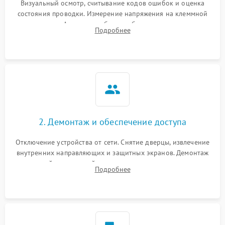
Визуальный осмотр, считывание кодов ошибок и оценка
состояния проводки. Измерение напряжения на клеммной
колодке. Анализ жалоб на проблемы с нагревом,
Подробнее
конвекцией, панелью управления или блокировкой дверцы.
2. Демонтаж и обеспечение доступа
Отключение устройства от сети. Снятие дверцы, извлечение
внутренних направляющих и защитных экранов. Демонтаж
задней или верхней панели для прямого доступа к
Подробнее
нагревательным элементам, плате и вентиляторам.