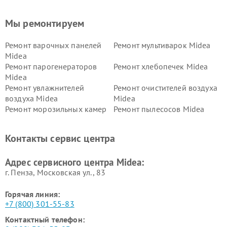
Мы ремонтируем
Ремонт варочных панелей
Ремонт мультиварок Midea
Midea
Ремонт парогенераторов
Ремонт хлебопечек Midea
Midea
Ремонт увлажнителей
Ремонт очистителей воздуха
воздуха Midea
Midea
Ремонт морозильных камер
Ремонт пылесосов Midea
Midea
Ремонт вертикальных
Ремонт обогревателей Midea
Контакты сервис центра
пылесосов Midea
Ремонт вытяжек Midea
Ремонт водонагревателей
Адрес сервисного центра Midea:
Midea
г. Пенза, Московская ул., 83
Горячая линия:
+7 (800) 301-55-83
Контактный телефон: