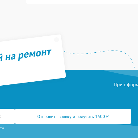
й на ремонт
При оформл
Отправить заявку и получить 1500 ₽
сти