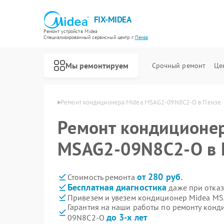
FIX-MIDEA
Ремонт устройств Midea
Специализированный cервисный центр г.
Пенза
Мы ремонтируем
Срочный ремонт
Це
еров Midea в Пензе
Ремонт кондиционера Midea MSAG2-09N8C2-O в Пензе
Ремонт кондиционе
MSAG2-09N8C2-O в 
от 280 руб.
Стоимость ремонта
Бесплатная диагностика
даже при отказ
Привезем и увезем кондиционер Midea M
Гарантия на наши работы по ремонту кон
до 3-х лет
09N8C2-O
Ремонт варочных панелей Midea
Ремонт парогенераторов Midea
Ремонт увлажнителей воздуха Midea
Ремонт очистителей воздуха Midea
Ремонт морозильных камер Midea
Ремонт вертикальных пылесосов Midea
Ремонт водонагревателей Midea
Ремонт роботов-пылесосов Midea
Ремонт стиральных машин Midea
Ремонт посудомоечных машин Midea
Ремонт микроволновых печей Midea
Ремонт духовых шкафов Midea
Ремонт сушильных машин Midea