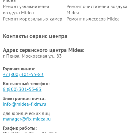
Midea
Ремонт увлажнителей
Ремонт очистителей воздуха
воздуха Midea
Midea
Ремонт морозильных камер
Ремонт пылесосов Midea
Midea
Ремонт вертикальных
Ремонт обогревателей Midea
Контакты сервис центра
пылесосов Midea
Ремонт вытяжек Midea
Ремонт водонагревателей
Адрес сервисного центра Midea:
Midea
г. Пенза, Московская ул., 83
Горячая линия:
+7 (800) 301-55-83
Контактный телефон:
8 (800) 301-55-83
Электронная почта:
info@midea-fixim.ru
для юридических лиц
manager@fix-midea.ru
График работы: