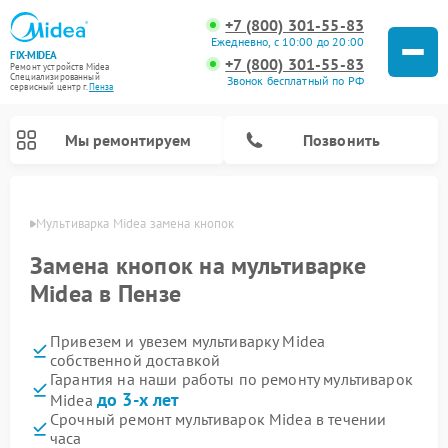
+7 (800) 301-55-83
Ежедневно, с 10:00 до 20:00
FIX-MIDEA
+7 (800) 301-55-83
Ремонт устройств Midea
Специализированный
Звонок бесплатный по РФ
cервисный центр г.
Пенза
Мы ремонтируем
Позвонить
Пензе
Мультиварка Midea замена кнопок
Замена кнопок на мультиварке
Midea в Пензе
Привезем и увезем мультиварку Midea
собственной доставкой
Гарантия на наши работы по ремонту мультиварок
до 3-х лет
Midea
Ремонт варочных панелей Midea
Ремонт очистителей воздуха Midea
Ремонт водонагревателей Midea
Ремонт роботов-пылесосов Midea
Ремонт стиральных машин Midea
Ремонт микроволновых печей Midea
Ремонт вертикальных пылесосов Midea
Ремонт увлажнителей воздуха Midea
Ремонт морозильных камер Midea
Ремонт посудомоечных машин Midea
Ремонт сушильных машин Midea
Срочный ремонт мультиварок Midea в течении
часа