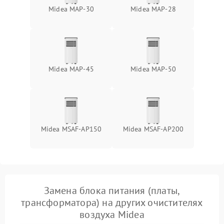
Не работает авто-режим
1200 ₽
Подробнее →
Midea MAP-30
Midea MAP-28
Сбои панели управления
1500 ₽
Подробнее →
Midea MAP-45
Midea MAP-50
Midea MSAF-AP150
Midea MSAF-AP200
Замена блока питания (платы,
трансформатора) на других очистителях
воздуха Midea