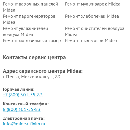
Ремонт варочных панелей
Ремонт мультиварок Midea
Midea
Ремонт парогенераторов
Ремонт хлебопечек Midea
Midea
Ремонт увлажнителей
Ремонт очистителей воздуха
воздуха Midea
Midea
Ремонт морозильных камер
Ремонт пылесосов Midea
Midea
Ремонт вертикальных
Ремонт обогревателей Midea
Контакты сервис центра
пылесосов Midea
Ремонт вытяжек Midea
Ремонт водонагревателей
Адрес сервисного центра Midea:
Midea
г. Пенза, Московская ул., 83
Горячая линия:
+7 (800) 301-55-83
Контактный телефон:
8 (800) 301-55-83
Электронная почта:
info@midea-fixim.ru