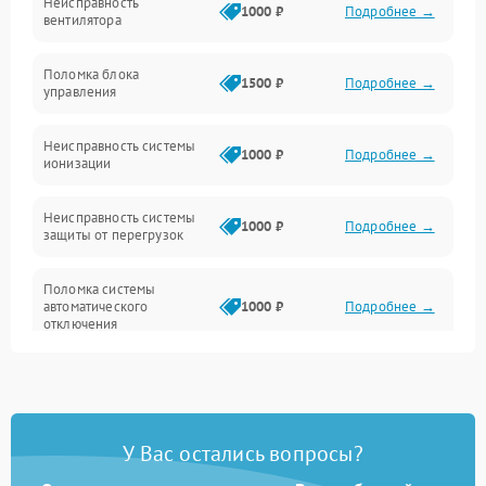
Неисправность
Механические повреждения
1000 ₽
Подробнее →
вентилятора
Управление
Поломка блока
1500 ₽
Подробнее →
управления
Датчики
Неисправность системы
1000 ₽
Подробнее →
ионизации
Сеть
Неисправность системы
1000 ₽
Подробнее →
защиты от перегрузок
Поломка системы
автоматического
1000 ₽
Подробнее →
отключения
Неисправность системы
защиты от короткого
1000 ₽
Подробнее →
замыкания
У Вас остались вопросы?
Повреждение системы
1000 ₽
Подробнее →
защиты от перегрева