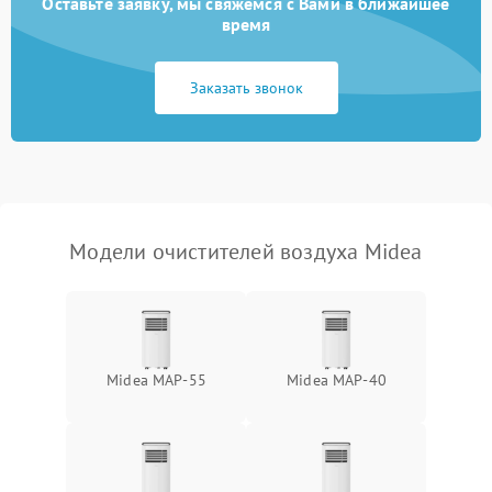
Оставьте заявку, мы свяжемся с Вами в ближайшее
время
Неисправность системы
защиты от
1000 ₽
Подробнее →
Заказать звонок
перенапряжения
Неисправность системы
1000 ₽
Подробнее →
защиты от замыкания
Повреждение системы
1000 ₽
Подробнее →
защиты от перегрузок
Модели очистителей воздуха Midea
Неисправность системы
1000 ₽
Подробнее →
защиты от перегрева
Поломка системы защиты
1000 ₽
Подробнее →
от перенапряжения
Midea MAP-55
Midea MAP-40
Поломка системы защиты
1000 ₽
Подробнее →
от замыкания