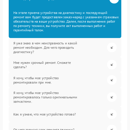
На этапе приема устройства на диагностику и последующий
ремонт вам будет предоставлен заказ-наряд с указанием страховых
обязательств на ваше устройство. Далее, после выполнения работ
по ремонту техники, вы получите акт выполненных работ и
гарантийный талон.
Я уже знаю в чем неисправность и какой
ремонт необходим. Для чего проводить
диагностику?
Мне нужен срочный ремонт. Сможете
сделать?
Я хочу, чтобы мое устройство
ремонтировали при мне.
Я хочу, чтобы мое устройство
ремонтировалось только оригинальными
запчастями.
Как я узнаю, что мое устройство готово?
От чего зависит срок ремонта техники?