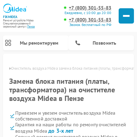
+7 (800) 301-55-83
Ежедневно, с 10:00 до 20:00
FIX-MIDEA
+7 (800) 301-55-83
Ремонт устройств Midea
Специализированный
Звонок бесплатный по РФ
cервисный центр г.
Пенза
Мы ремонтируем
Позвонить
Пензе
Очиститель воздуха Midea замена блока питания (платы, трансформато
Замена блока питания (платы,
трансформатора) на очистителе
воздуха Midea в Пензе
Привезем и увезем очиститель воздуха Midea
собственной доставкой
Гарантия на наши работы по ремонту очистителей
Ремонт варочных панелей Midea
Ремонт увлажнителей воздуха Midea
Ремонт водонагревателей Midea
Ремонт роботов-пылесосов Midea
Ремонт стиральных машин Midea
Ремонт микроволновых печей Midea
Ремонт вертикальных пылесосов Midea
Ремонт морозильных камер Midea
Ремонт посудомоечных машин Midea
Ремонт сушильных машин Midea
до 3-х лет
воздуха Midea
Срочный ремонт очистителей воздуха Midea в