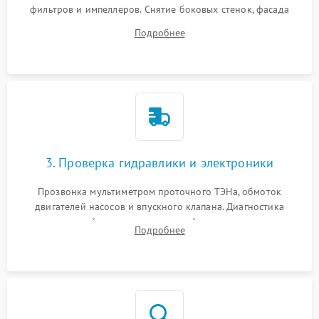
фильтров и импеллеров. Снятие боковых стенок, фасада
дверцы или нижнего поддона для прямого доступа к
Подробнее
циркуляционному насосу, ТЭНу и сливной помпе.
3. Проверка гидравлики и электроники
Прозвонка мультиметром проточного ТЭНа, обмоток
двигателей насосов и впускного клапана. Диагностика
прессостата (датчика уровня воды), датчика мутности,
Подробнее
концевика дверцы и электронного модуля управления.