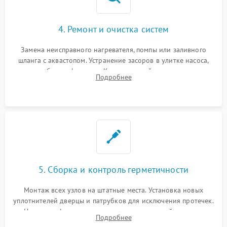
4. Ремонт и очистка систем
Замена неисправного нагревателя, помпы или заливного
шланга с аквастопом. Устранение засоров в улитке насоса,
патрубках и фильтрах. Компонентный ремонт платы
Подробнее
управления, восстановление поврежденной проводки.
5. Сборка и контроль герметичности
Монтаж всех узлов на штатные места. Установка новых
уплотнителей дверцы и патрубков для исключения протечек.
Надежная фиксация хомутов гидравлической системы,
Подробнее
сборка корпуса и установка датчика поплавка.