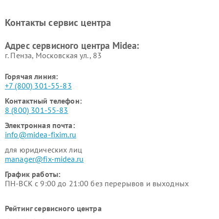
Midea
Ремонт вертикальных
Ремонт обогревателей Midea
Контакты сервис центра
пылесосов Midea
Ремонт вытяжек Midea
Ремонт водонагревателей
Адрес сервисного центра Midea:
Midea
г. Пенза, Московская ул., 83
Горячая линия:
+7 (800) 301-55-83
Контактный телефон:
8 (800) 301-55-83
Электронная почта:
info@midea-fixim.ru
для юридических лиц
manager@fix-midea.ru
График работы:
ПН-ВСК с 9:00 до 21:00 без перерывов и выходных
Рейтинг сервисного центра