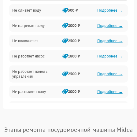
Не сливает воду
500 ₽
Подробнее →
Электропитание
Не нагревает воду
2000 ₽
Подробнее →
Датчики
Не включается
2500 ₽
Подробнее →
Нагрев
Не работает насос
1800 ₽
Подробнее →
Вода
Не работает панель
Гигиена
2500 ₽
Подробнее →
управления
Программное обеспечение
Не распыляет воду
2000 ₽
Подробнее →
Не запускается цикл
1800 ₽
Подробнее →
стирки
Проблемы с набором
Этапы ремонта посудомоечной машины Midea
1800 ₽
Подробнее →
воды