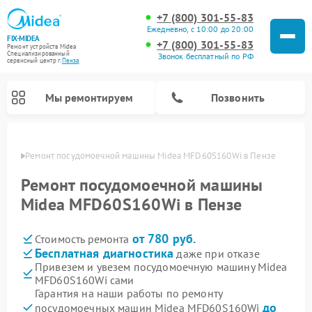
+7 (800) 301-55-83
Ежедневно, с 10:00 до 20:00
FIX-MIDEA
+7 (800) 301-55-83
Ремонт устройств Midea
Специализированный
Звонок бесплатный по РФ
cервисный центр г.
Пенза
Мы ремонтируем
Позвонить
Пензе
Ремонт посудомоечной машины Midea MFD60S160Wi в Пензе
Ремонт посудомоечной машины
Midea MFD60S160Wi в Пензе
от 780 руб.
Стоимость ремонта
Бесплатная диагностика
даже при отказе
Привезем и увезем посудомоечную машину Midea
MFD60S160Wi сами
Ремонт вертикальных пылесосов Midea
Ремонт варочных панелей Midea
Ремонт увлажнителей воздуха Midea
Ремонт морозильных камер Midea
Ремонт микроволновых печей Midea
Ремонт очистителей воздуха Midea
Ремонт водонагревателей Midea
Ремонт роботов-пылесосов Midea
Ремонт стиральных машин Midea
Ремонт сушильных машин Midea
Гарантия на наши работы по ремонту
до
посудомоечных машин Midea MFD60S160Wi