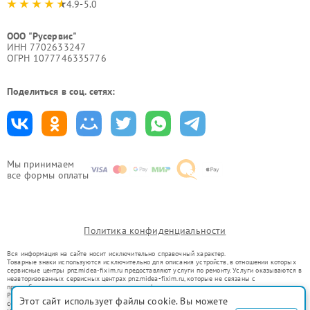
4.9-5.0
ООО "Русервис"
ИНН 7702633247
ОГРН 1077746335776
Поделиться в соц. сетях:
Мы принимаем
все формы оплаты
Политика конфиденциальности
Вся информация на сайте носит исключительно справочный характер.
Товарные знаки используются исключительно для описания устройств, в отношении которых
сервисные центры pnz.midea-fixim.ru предоставляют услуги по ремонту. Услуги оказываются в
неавторизованных сервисных центрах pnz.midea-fixim.ru, которые не связаны с
правообладателями товарных знаков или их официальными представителями.
Ремонт осуществляется для устройств, уже введенных в гражданский оборот в соответствии
Этот сайт использует файлы cookie. Вы можете
со статьей 1487 ГК РФ.