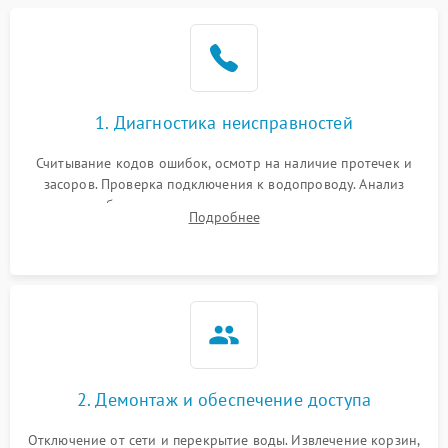
Не работает сушилка
2100 ₽
Подробнее →
Сбои в работе таймера
1700 ₽
Подробнее →
1. Диагностика неисправностей
Проблемы с
2100 ₽
Подробнее →
циркуляционным насосом
Считывание кодов ошибок, осмотр на наличие протечек и
засоров. Проверка подключения к водопроводу. Анализ
жалоб на отсутствие слива, нагрева, вращения
Подробнее
разбрызгивателей или срабатывание системы защиты
аквастоп.
2. Демонтаж и обеспечение доступа
Отключение от сети и перекрытие воды. Извлечение корзин,