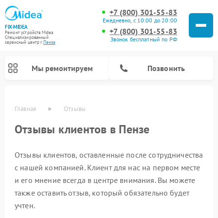
+7 (800) 301-55-83
Ежедневно, с 10:00 до 20:00
FIX-MIDEA
+7 (800) 301-55-83
Ремонт устройств Midea
Специализированный
Звонок бесплатный по РФ
cервисный центр г.
Пенза
Мы ремонтируем
Позвонить
Главная
Отзывы
Отзывы клиентов в Пензе
Отзывы клиентов, оставленные после сотрудничества
с нашей компанией. Клиент для нас на первом месте
и его мнение всегда в центре внимания. Вы можете
также оставить отзыв, который обязательно будет
Ремонт вертикальных пылесосов Midea
Ремонт варочных панелей Midea
Ремонт увлажнителей воздуха Midea
Ремонт морозильных камер Midea
Ремонт посудомоечных машин Midea
Ремонт сушильных машин Midea
Ремонт очистителей воздуха Midea
Ремонт водонагревателей Midea
Ремонт роботов-пылесосов Midea
Ремонт стиральных машин Midea
Ремонт микроволновых печей Midea
учтен.