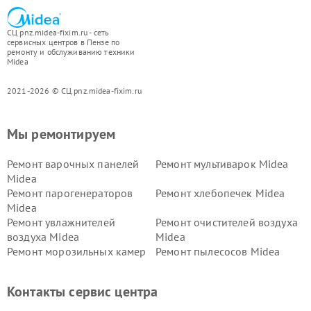
СЦ pnz.midea-fixim.ru - сеть
сервисных центров в Пензе по
ремонту и обслуживанию техники
Midea
2021-2026 © СЦ pnz.midea-fixim.ru
Мы ремонтируем
Ремонт варочных панелей
Ремонт мультиварок Midea
Midea
Ремонт парогенераторов
Ремонт хлебопечек Midea
Midea
Ремонт увлажнителей
Ремонт очистителей воздуха
воздуха Midea
Midea
Ремонт морозильных камер
Ремонт пылесосов Midea
Midea
Ремонт вертикальных
Ремонт обогревателей Midea
Контакты сервис центра
пылесосов Midea
Ремонт вытяжек Midea
Ремонт водонагревателей