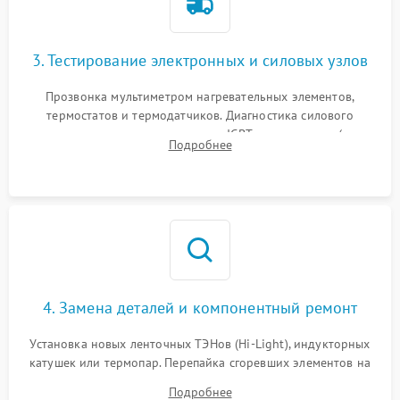
3. Тестирование электронных и силовых узлов
Прозвонка мультиметром нагревательных элементов,
термостатов и термодатчиков. Диагностика силового
модуля, реле, диодных мостов и IGBT-транзисторов (для
Подробнее
индукции). Проверка кранов и газ-контроля (для газовых
панелей).
4. Замена деталей и компонентный ремонт
Установка новых ленточных ТЭНов (Hi-Light), индукторных
катушек или термопар. Перепайка сгоревших элементов на
плате управления, восстановление токопроводящих
Подробнее