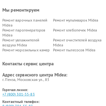
Мы ремонтируем
Ремонт варочных панелей
Ремонт мультиварок Midea
Midea
Ремонт парогенераторов
Ремонт хлебопечек Midea
Midea
Ремонт увлажнителей
Ремонт очистителей воздуха
воздуха Midea
Midea
Ремонт морозильных камер
Ремонт пылесосов Midea
Midea
Ремонт вертикальных
Ремонт обогревателей Midea
Контакты сервис центра
пылесосов Midea
Ремонт вытяжек Midea
Ремонт водонагревателей
Адрес сервисного центра Midea:
Midea
г. Пенза, Московская ул., 83
Горячая линия:
+7 (800) 301-55-83
Контактный телефон: