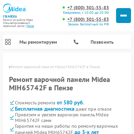
+7 (800) 301-55-83
Ежедневно, с 10:00 до 20:00
FIX-MIDEA
+7 (800) 301-55-83
Ремонт устройств Midea
Специализированный
Звонок бесплатный по РФ
cервисный центр г.
Пенза
Мы ремонтируем
Позвонить
Пензе
Ремонт варочной панели Midea MIH65742F в Пензе
Ремонт варочной панели Midea
MIH65742F в Пензе
от 580 руб.
Стоимость ремонта
Бесплатная диагностика
даже при отказе
Привезем и увезем варочную панель Midea
MIH65742F сами
Ремонт очистителей воздуха Midea
Ремонт водонагревателей Midea
Ремонт роботов-пылесосов Midea
Ремонт стиральных машин Midea
Ремонт микроволновых печей Midea
Ремонт вертикальных пылесосов Midea
Ремонт увлажнителей воздуха Midea
Ремонт морозильных камер Midea
Ремонт посудомоечных машин Midea
Ремонт сушильных машин Midea
Гарантия на наши работы по ремонту варочных
до 3-х лет
панелей Midea MIH65742F