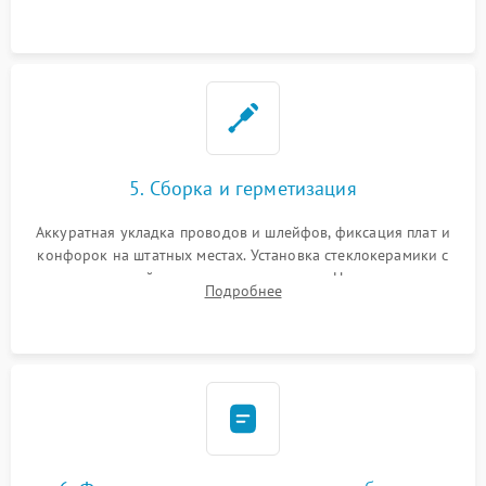
дорожек. Очистка контактов и замена поврежденной
проводки.
5. Сборка и герметизация
Аккуратная укладка проводов и шлейфов, фиксация плат и
конфорок на штатных местах. Установка стеклокерамики с
проверкой равномерности зазоров. Нанесение
Подробнее
термостойкого герметика или укладка уплотнительной
ленты по контуру.