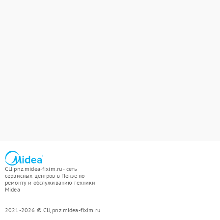
СЦ pnz.midea-fixim.ru - сеть
сервисных центров в Пензе по
ремонту и обслуживанию техники
Midea
2021-2026 © СЦ pnz.midea-fixim.ru