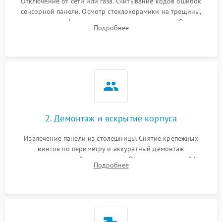
Отключение от сети или газа. Считывание кодов ошибок
сенсорной панели. Осмотр стеклокерамики на трещины,
проверка конфорок на равномерность нагрева. Опрос
Подробнее
клиента о симптомах (не включается, не видит посуду,
щелкает).
2. Демонтаж и вскрытие корпуса
Извлечение панели из столешницы. Снятие крепежных
винтов по периметру и аккуратный демонтаж
стеклокерамической поверхности. Отсоединение шлейфов
Подробнее
сенсорного блока для доступа к силовым платам, катушкам
или ТЭНам.