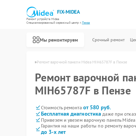
FIX-MIDEA
Ремонт устройств Midea
Специализированный cервисный центр г.
Пенза
Мы ремонтируем
Срочный ремонт
Це
елей Midea в Пензе
Ремонт варочной панели Midea MIH65787F в Пензе
Ремонт варочной па
MIH65787F в Пензе
от 580 руб.
Стоимость ремонта
Бесплатная диагностика
даже при отказ
Привезем и увезем варочную панель Mide
Гарантия на наши работы по ремонту вар
до 3-х лет
Ремонт парогенераторов Midea
Ремонт увлажнителей воздуха Midea
Ремонт очистителей воздуха Midea
Ремонт морозильных камер Midea
Ремонт вертикальных пылесосов Midea
Ремонт водонагревателей Midea
Ремонт роботов-пылесосов Midea
Ремонт стиральных машин Midea
Ремонт посудомоечных машин Midea
Ремонт микроволновых печей Midea
Ремонт кондиционеров Midea
Ремонт духовых шкафов Midea
Ремонт сушильных машин Midea