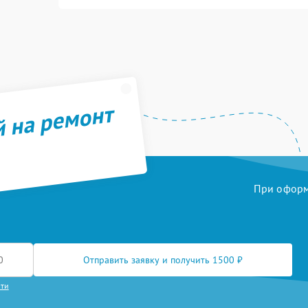
й на ремонт
При оформл
Отправить заявку и получить 1500 ₽
сти