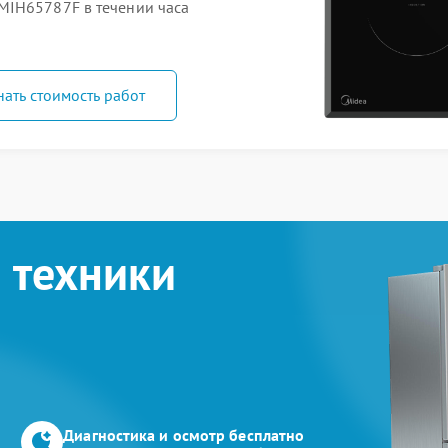
MIH65787F в течении часа
нать стоимость работ
 техники
Диагностика и осмотр бесплатно