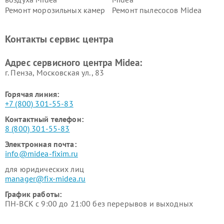
Ремонт морозильных камер
Ремонт пылесосов Midea
Midea
Ремонт вертикальных
Ремонт обогревателей Midea
Контакты сервис центра
пылесосов Midea
Ремонт вытяжек Midea
Ремонт водонагревателей
Адрес сервисного центра Midea:
Midea
г. Пенза, Московская ул., 83
Горячая линия:
+7 (800) 301-55-83
Контактный телефон:
8 (800) 301-55-83
Электронная почта:
info@midea-fixim.ru
для юридических лиц
manager@fix-midea.ru
График работы:
ПН-ВСК с 9:00 до 21:00 без перерывов и выходных