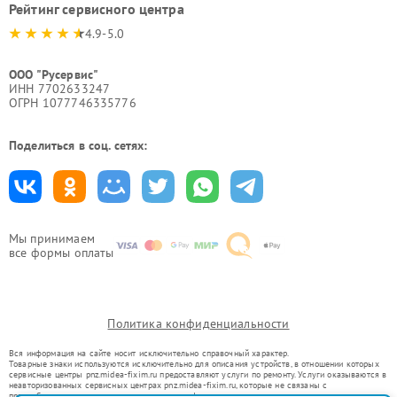
Рейтинг сервисного центра
4.9-5.0
ООО "Русервис"
ИНН 7702633247
ОГРН 1077746335776
Поделиться в соц. сетях:
Мы принимаем
все формы оплаты
Политика конфиденциальности
Вся информация на сайте носит исключительно справочный характер.
Товарные знаки используются исключительно для описания устройств, в отношении которых
сервисные центры pnz.midea-fixim.ru предоставляют услуги по ремонту. Услуги оказываются в
неавторизованных сервисных центрах pnz.midea-fixim.ru, которые не связаны с
правообладателями товарных знаков или их официальными представителями.