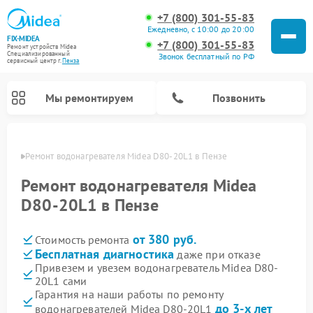
+7 (800) 301-55-83
Ежедневно, с 10:00 до 20:00
FIX-MIDEA
+7 (800) 301-55-83
Ремонт устройств Midea
Специализированный
Звонок бесплатный по РФ
cервисный центр г.
Пенза
Мы ремонтируем
Позвонить
Пензе
Ремонт водонагревателя Midea D80-20L1 в Пензе
Ремонт водонагревателя Midea
D80-20L1 в Пензе
от 380 руб.
Стоимость ремонта
Бесплатная диагностика
даже при отказе
Привезем и увезем водонагреватель Midea D80-
20L1 сами
Ремонт вертикальных пылесосов Midea
Ремонт варочных панелей Midea
Ремонт увлажнителей воздуха Midea
Ремонт морозильных камер Midea
Ремонт роботов-пылесосов Midea
Ремонт стиральных машин Midea
Ремонт микроволновых печей Midea
Ремонт очистителей воздуха Midea
Ремонт посудомоечных машин Midea
Ремонт сушильных машин Midea
Гарантия на наши работы по ремонту
до 3-х лет
водонагревателей Midea D80-20L1