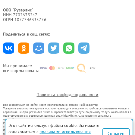
ООО "Русервис"
ИНН 7702633247
ОГРН 1077746335776
Поделиться в соц. сетях:
Мы принимаем
все формы оплаты
Политика конфиденциальности
Вся информация на сайте носит исключительно справочный характер.
Товарные знаки используются исключительно для описания устройств, в отношении которых
сервисные центры pnz.midea-fixim.ru предоставляют услуги по ремонту. Услуги оказываются в
неавторизованных сервисных центрах pnz.midea-fixim.ru, которые не связаны с
правообладателями товарных знаков или их официальными представителями.
Ремонт осуществляется для устройств, уже введенных в гражданский оборот в соответствии
Этот сайт использует файлы cookie. Вы можете
со статьей 1487 ГК РФ.
Использование товарных знаков не преследует цели индивидуализации услуг или введения
ознакомиться с
правилами использования
Согласен
потребителей в заблуждение, а служит для информирования о предоставляемых услугах по