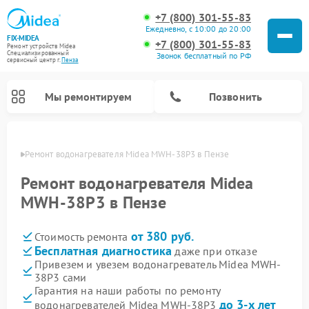
+7 (800) 301-55-83
Ежедневно, с 10:00 до 20:00
FIX-MIDEA
+7 (800) 301-55-83
Ремонт устройств Midea
Специализированный
Звонок бесплатный по РФ
cервисный центр г.
Пенза
Мы ремонтируем
Позвонить
Пензе
Ремонт водонагревателя Midea MWH-38P3 в Пензе
Ремонт водонагревателя Midea
MWH-38P3 в Пензе
от 380 руб.
Стоимость ремонта
Бесплатная диагностика
даже при отказе
Привезем и увезем водонагреватель Midea MWH-
38P3 сами
Ремонт вертикальных пылесосов Midea
Ремонт варочных панелей Midea
Ремонт увлажнителей воздуха Midea
Ремонт морозильных камер Midea
Ремонт роботов-пылесосов Midea
Ремонт стиральных машин Midea
Ремонт микроволновых печей Midea
Ремонт очистителей воздуха Midea
Ремонт посудомоечных машин Midea
Ремонт сушильных машин Midea
Гарантия на наши работы по ремонту
до 3-х лет
водонагревателей Midea MWH-38P3