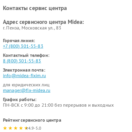
Ремонт вертикальных
Ремонт обогревателей Midea
Контакты сервис центра
пылесосов Midea
Ремонт вытяжек Midea
Ремонт водонагревателей
Адрес сервисного центра Midea:
Midea
г. Пенза, Московская ул., 83
Горячая линия:
+7 (800) 301-55-83
Контактный телефон:
8 (800) 301-55-83
Электронная почта:
info@midea-fixim.ru
для юридических лиц
manager@fix-midea.ru
График работы:
ПН-ВСК с 9:00 до 21:00 без перерывов и выходных
Рейтинг сервисного центра
4.9-5.0